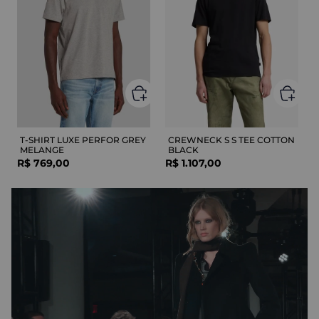
T-SHIRT LUXE PERFOR GREY
CREWNECK S S TEE COTTON
MELANGE
BLACK
R$
769
,
00
R$
1
.
107
,
00