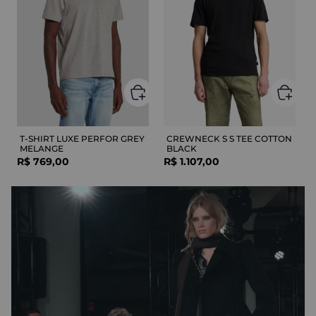
T-SHIRT LUXE PERFOR GREY
CREWNECK S S TEE COTTON
MELANGE
BLACK
R$
769
,
00
R$
1
.
107
,
00