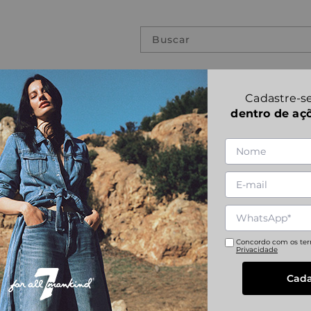
Buscar
PREVIOUS COLLECTIONS
Cadastre-se
dentro de aç
STANDARD ST
1
|
5
Referência
:
JSMNC420TC
28
29
30
31
Concordo com os te
Privacidade
Cada