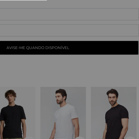
10
º
straight