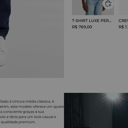
T-SHIRT LUXE PERFOR GREY MELANGE
R$
769
,
00
R$
1
.
iado à cintura média clássica, é
denim, este modelo oferece um ajuste
ha consciente graças à sua
o e tênis para um look casual e
de qualidade premium.