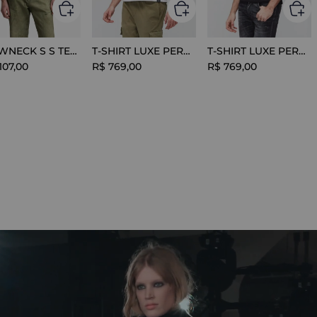
CREWNECK S S TEE COTTON BLACK
T-SHIRT LUXE PERFORMANCE WHITE
T-SHIRT LUXE PERFORMANCE BLACK
107
,
00
R$
769
,
00
R$
769
,
00