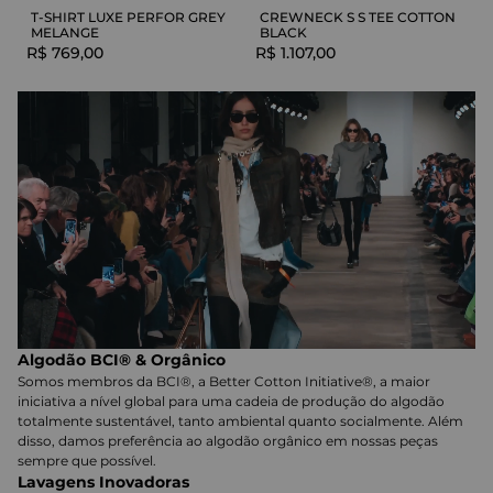
T-SHIRT LUXE PERFOR GREY
CREWNECK S S TEE COTTON
MELANGE
BLACK
R$
769
,
00
R$
1
.
107
,
00
Algodão BCI® & Orgânico
Somos membros da BCI®, a Better Cotton Initiative®, a maior
iniciativa a nível global para uma cadeia de produção do algodão
totalmente sustentável, tanto ambiental quanto socialmente. Além
disso, damos preferência ao algodão orgânico em nossas peças
sempre que possível.
Lavagens Inovadoras