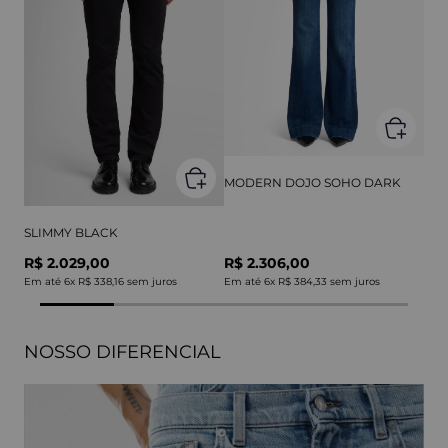
MODERN DOJO SOHO DARK
SLIMMY BLACK
R$ 2.029,00
R$ 2.306,00
Em até
6
x
R$ 338,16
sem juros
Em até
6
x
R$ 384,33
sem juros
NOSSO DIFERENCIAL