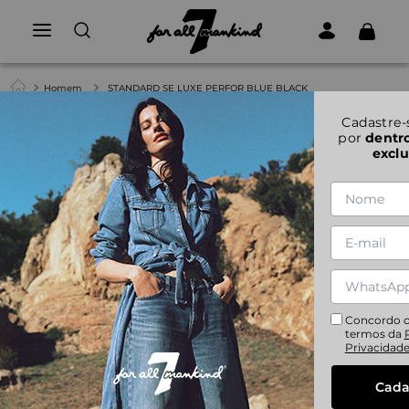
Homem
STANDARD SE LUXE PERFOR BLUE BLACK
1
|
5
Cadastre-
por
dentr
exclu
STANDARD SE LUXE PERFOR BLUE BLACK
29
30
31
32
33
34
36
38
40
Concordo 
termos da
Privacidad
Cada