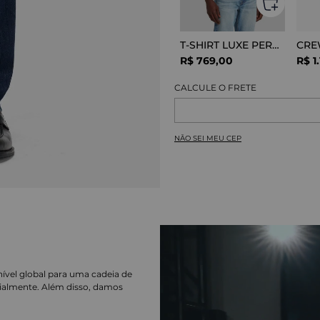
T-SHIRT LUXE PERFOR GREY MELANGE
R$
769
,
00
R$
1
.
NÃO SEI MEU CEP
nível global para uma cadeia de
ialmente. Além disso, damos