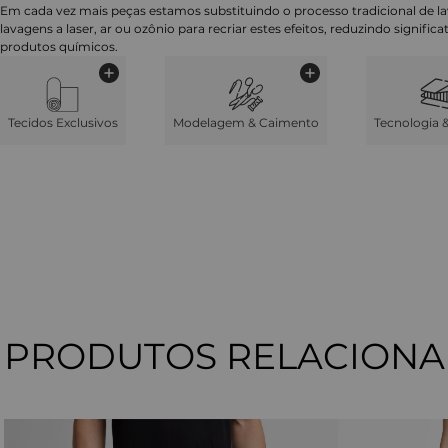
Em cada vez mais peças estamos substituindo o processo tradicional de 
lavagens a laser, ar ou ozônio para recriar estes efeitos, reduzindo signifi
produtos químicos.
Tecidos Exclusivos
Modelagem & Caimento
Tecnologia 
PRODUTOS RELACION