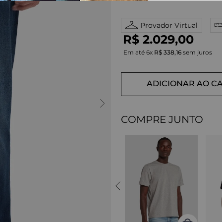
Provador Virtual
R$
2
.
029
,
00
Em até
6
x
R$
338
,
16
sem juros
ADICIONAR AO C
COMPRE JUNTO