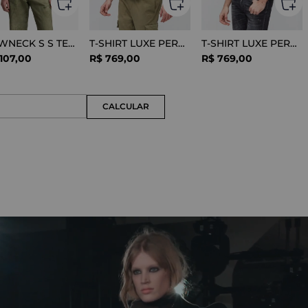
CREWNECK S S TEE COTTON BLACK
T-SHIRT LUXE PERFORMANCE WHITE
T-SHIRT LUXE PERFORMANCE BLACK
107
,
00
R$
769
,
00
R$
769
,
00