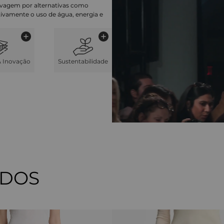
lavagem por alternativas como
cativamente o uso de água, energia e
& Inovação
Sustentabilidade
ADOS