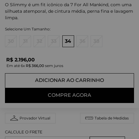
O Slimmy é um fit icônico da 7 For All Mankind, com uma
silhueta atemporal, de cintura média, perna fina e lavagem
limpa.
30
31
32
33
34
36
38
R$
2
.
196
,
00
Em até
6
x
R$
366
,
00
sem juros
ADICIONAR AO CARRINHO
COMPRE AGORA
Provador Virtual
Tabela de Medidas