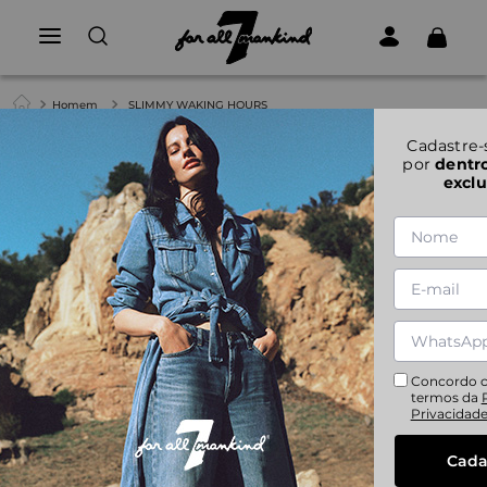
Homem
SLIMMY WAKING HOURS
Cadastre-
por
dentr
exclu
Concordo 
termos da
Privacidad
Cada