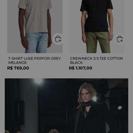
T-SHIRT LUXE PERFOR GREY
CREWNECK S S TEE COTTON
MELANGE
BLACK
R$
769
,
00
R$
1
.
107
,
00