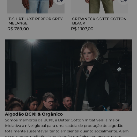
T-SHIRT LUXE PERFOR GREY
CREWNECK S S TEE COTTON
MELANGE
BLACK
R$
769
,
00
R$
1
.
107
,
00
Algodão BCI® & Orgânico
Somos membros da BCI®, a Better Cotton Initiative®, a maior
iniciativa a nível global para uma cadeia de produção do algodão
totalmente sustentável, tanto ambiental quanto socialmente. Além
disso, damos preferência ao algodão orgânico em nossas peças