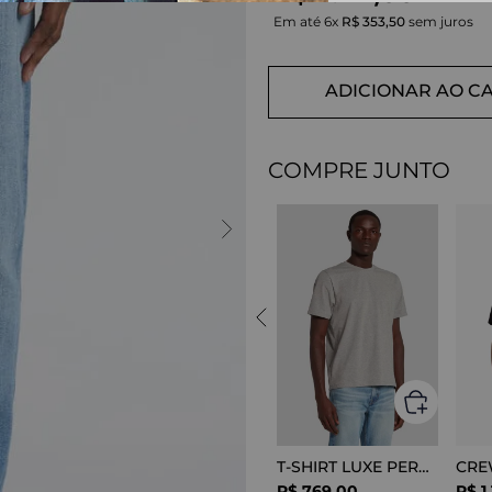
Em até
6
x
R$
353
,
50
sem juros
ADICIONAR AO C
COMPRE JUNTO
T-SHIRT LUXE PERFOR GREY MELANGE
R$
769
,
00
R$
1
.