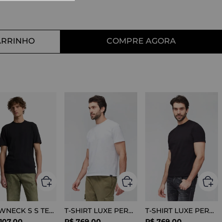
10
º
straight
ARRINHO
COMPRE AGORA
CREWNECK S S TEE COTTON BLACK
T-SHIRT LUXE PERFORMANCE WHITE
T-SHIRT LUXE PERFORMANCE BLACK
107
,
00
R$
769
,
00
R$
769
,
00