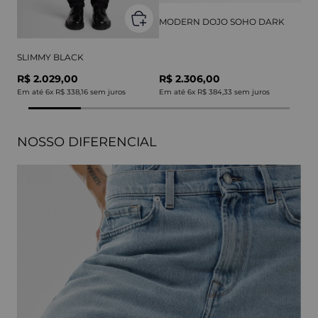
MODERN DOJO SOHO DARK
SLIMMY BLACK
R$ 2.029,00
R$ 2.306,00
Em até
6
x
R$ 338,16
sem juros
Em até
6
x
R$ 384,33
sem juros
NOSSO DIFERENCIAL