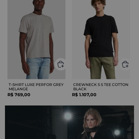
T-SHIRT LUXE PERFOR GREY
CREWNECK S S TEE COTTON
MELANGE
BLACK
R$
769
,
00
R$
1
.
107
,
00