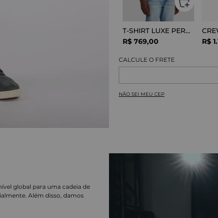
T-SHIRT LUXE PERFOR GREY MELANGE
R$
769
,
00
R$
1
.
NÃO SEI MEU CEP
nível global para uma cadeia de
ialmente. Além disso, damos