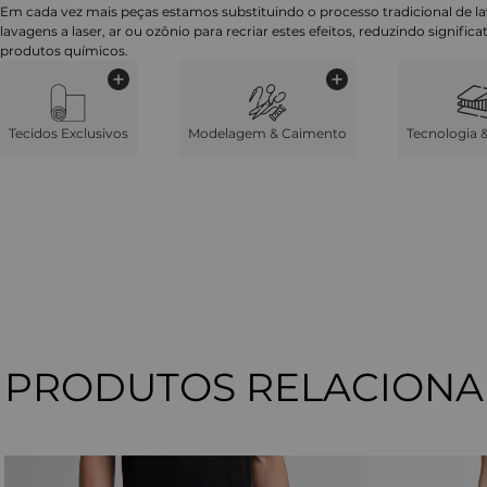
Em cada vez mais peças estamos substituindo o processo tradicional de 
lavagens a laser, ar ou ozônio para recriar estes efeitos, reduzindo signifi
produtos químicos.
Tecidos Exclusivos
Modelagem & Caimento
Tecnologia 
PRODUTOS RELACION