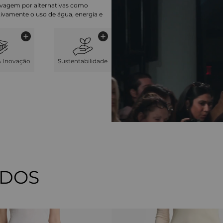
lavagem por alternativas como
cativamente o uso de água, energia e
& Inovação
Sustentabilidade
ADOS