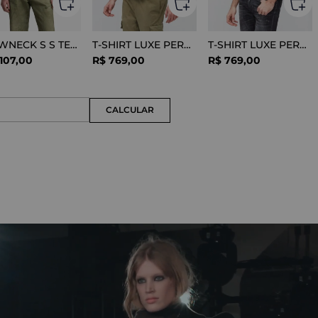
CREWNECK S S TEE COTTON BLACK
T-SHIRT LUXE PERFORMANCE WHITE
T-SHIRT LUXE PERFORMANCE BLACK
107
,
00
R$
769
,
00
R$
769
,
00