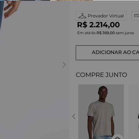
Provador Virtual
R$
2
.
214
,
00
Em até
6
x
R$
369
,
00
sem juros
ADICIONAR AO C
COMPRE JUNTO