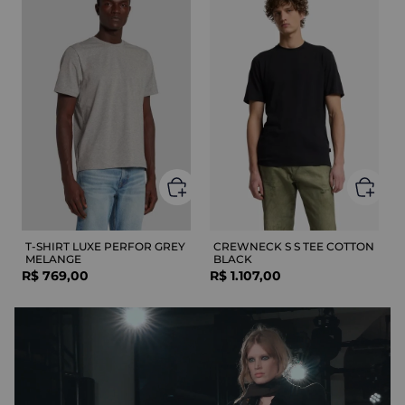
T-SHIRT LUXE PERFOR GREY
CREWNECK S S TEE COTTON
MELANGE
BLACK
R$
769
,
00
R$
1
.
107
,
00