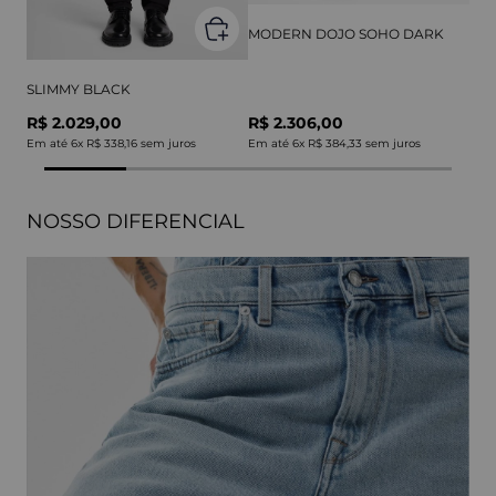
MODERN DOJO SOHO DARK
SLIMMY BLACK
R$ 2.029,00
R$ 2.306,00
Em até
6
x
R$ 338,16
sem juros
Em até
6
x
R$ 384,33
sem juros
NOSSO DIFERENCIAL