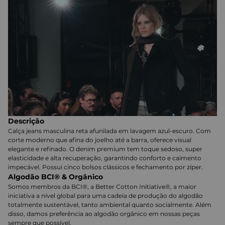
Descrição
Calça jeans masculina reta afunilada em lavagem azul-escuro. Com
corte moderno que afina do joelho até a barra, oferece visual
elegante e refinado. O denim premium tem toque sedoso, super
elasticidade e alta recuperação, garantindo conforto e caimento
impecável. Possui cinco bolsos clássicos e fechamento por zíper.
Algodão BCI® & Orgânico
Somos membros da BCI®, a Better Cotton Initiative®, a maior
iniciativa a nível global para uma cadeia de produção do algodão
totalmente sustentável, tanto ambiental quanto socialmente. Além
disso, damos preferência ao algodão orgânico em nossas peças
sempre que possível.