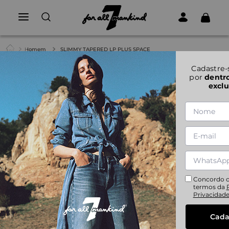
Homem
SLIMMY TAPERED LP PLUS SPACE
1
|
2
Cadastre-
por
dentr
SLIMMY TAPERED LP PLUS SPACE
exclu
CALÇA MASCULINA SLIMMY TAPERED LP PLUS SPACE
Referência:
JSMXV600SP
Encontre o equilíbrio entre o elegante e o casual com o
Slimmy Tapered em azul-marinho. Este modelo slim fit faz
parte da nossa edição Luxe Performance Plus, combinando
elasticidade e maciez.
Concordo 
termos da
Privacidad
29
30
31
32
33
34
36
38
40
Cada