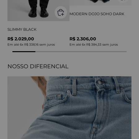
MODERN DOJO SOHO DARK
SLIMMY BLACK
R$ 2.029,00
R$ 2.306,00
Em até
6
x
R$ 338,16
sem juros
Em até
6
x
R$ 384,33
sem juros
NOSSO DIFERENCIAL