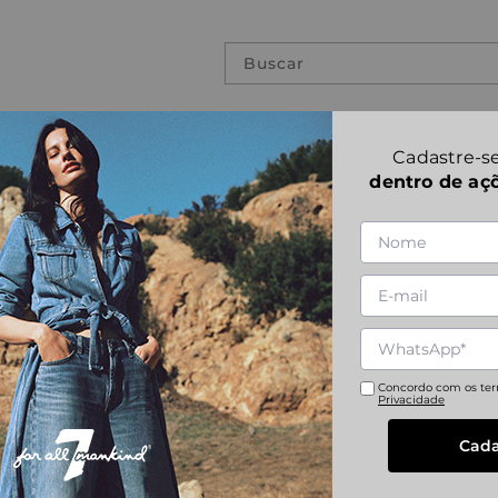
Buscar
PREVIOUS COLLECTIONS
CH TEK NOMAD
Cadastre-se
dentro de aç
SLIMMY TAPER
1
|
6
NOMAD
Referência
:
JSMXC120TO
28
29
30
31
Concordo com os te
Privacidade
Cada