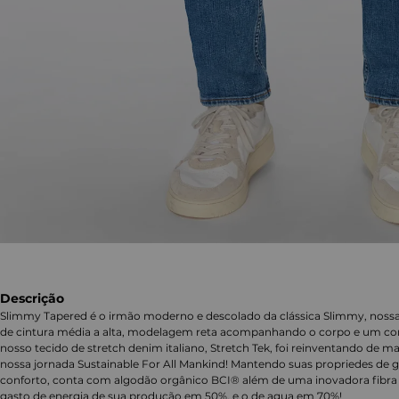
Descrição
Slimmy Tapered é o irmão moderno e descolado da clássica Slimmy, nossa
de cintura média a alta, modelagem reta acompanhando o corpo e um corte
nosso tecido de stretch denim italiano, Stretch Tek, foi reinventando de m
nossa jornada Sustainable For All Mankind! Mantendo suas propriedes de g
conforto, conta com algodão orgânico BCI® além de uma inovadora fibra 
gasto de energia de sua produção em 50%, e o de agua em 70%!