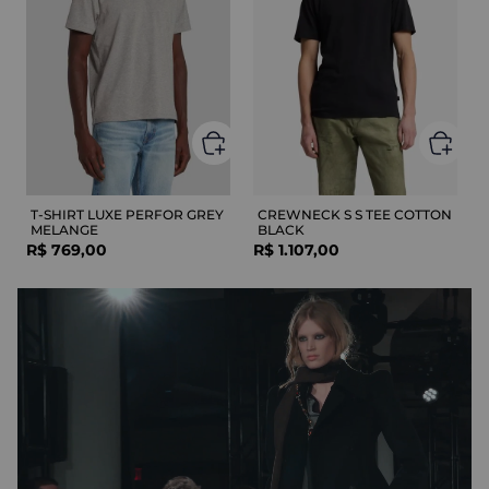
T-SHIRT LUXE PERFOR GREY
CREWNECK S S TEE COTTON
MELANGE
BLACK
R$
769
,
00
R$
1
.
107
,
00