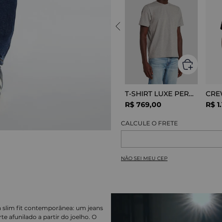
T-SHIRT LUXE PERFOR GREY MELANGE
R$
769
,
00
R$
1
.
NÃO SEI MEU CEP
 slim fit contemporânea: um jeans
 afunilado a partir do joelho. O