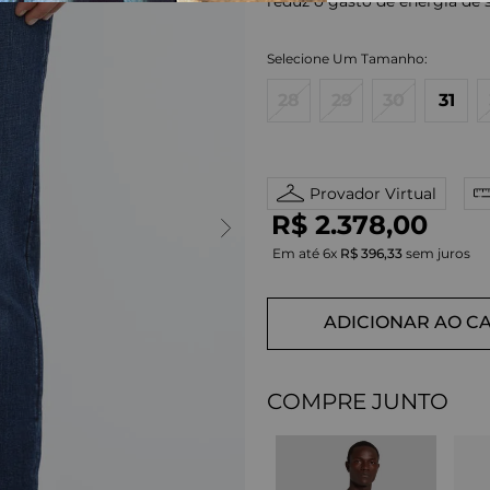
reduz o gasto de energia de
28
29
30
31
Provador Virtual
R$
2
.
378
,
00
Em até
6
x
R$
396
,
33
sem juros
ADICIONAR AO C
COMPRE JUNTO