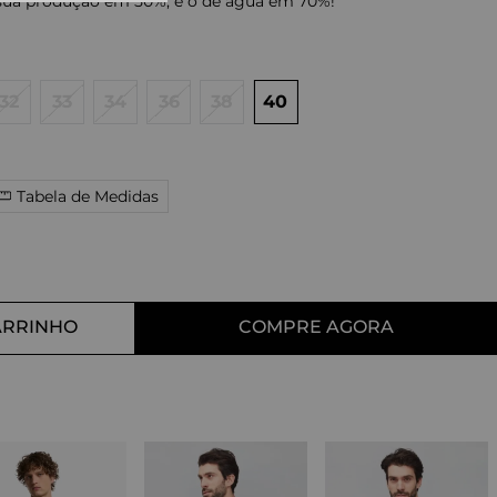
 sua produção em 50%, e o de agua em 70%!
10
º
tess
32
33
34
36
38
40
Tabela de Medidas
ARRINHO
COMPRE AGORA