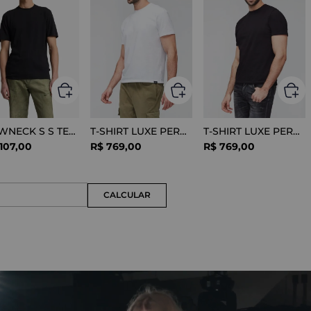
CREWNECK S S TEE COTTON BLACK
T-SHIRT LUXE PERFORMANCE WHITE
T-SHIRT LUXE PERFORMANCE BLACK
107
,
00
R$
769
,
00
R$
769
,
00