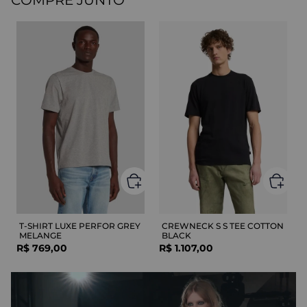
T-SHIRT LUXE PERFOR GREY
CREWNECK S S TEE COTTON
MELANGE
BLACK
R$
769
,
00
R$
1
.
107
,
00