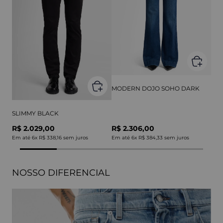
MODERN DOJO SOHO DARK
SLIMMY BLACK
R$ 2.029,00
R$ 2.306,00
Em até
6
x
R$ 338,16
sem juros
Em até
6
x
R$ 384,33
sem juros
NOSSO DIFERENCIAL