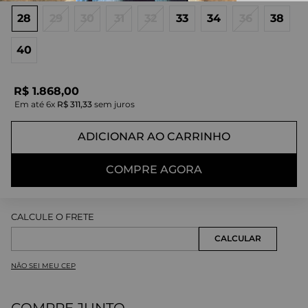
28
29
30
31
32
33
34
36
38
40
R$
1
.
868
,
00
Em até
6
x
R$
311
,
33
sem juros
ADICIONAR AO CARRINHO
COMPRE AGORA
NÃO SEI MEU CEP
COMPRE JUNTO