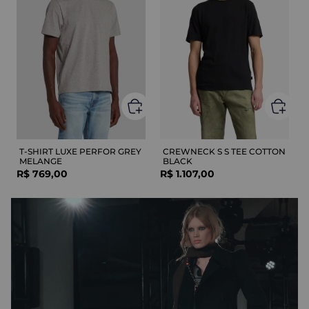
T-SHIRT LUXE PERFOR GREY
CREWNECK S S TEE COTTON
MELANGE
BLACK
R$
769
,
00
R$
1
.
107
,
00