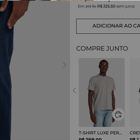
Em até
6
x
R$
325
,
50
sem juros
ADICIONAR AO C
COMPRE JUNTO
T-SHIRT LUXE PERFOR GREY MELANGE
R$
769
,
00
R$
1
.