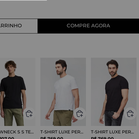
10
º
tess
ARRINHO
COMPRE AGORA
CREWNECK S S TEE COTTON BLACK
T-SHIRT LUXE PERFORMANCE WHITE
T-SHIRT LUXE PERFORMANCE BLACK
107
,
00
R$
769
,
00
R$
769
,
00