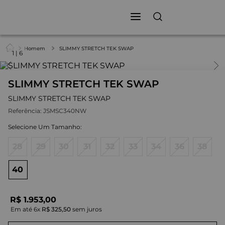
Homem
SLIMMY STRETCH TEK SWAP
1
|
6
SLIMMY STRETCH TEK SWAP
SLIMMY STRETCH TEK SWAP
Referência:
JSMSC340NW
28
29
30
31
32
33
34
36
38
40
R$
1
.
953
,
00
Em até
6
x
R$
325
,
50
sem juros