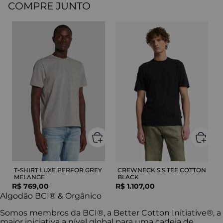
COMPRE JUNTO
T-SHIRT LUXE PERFOR GREY
CREWNECK S S TEE COTTON
MELANGE
BLACK
R$
769
,
00
R$
1
.
107
,
00
Algodão BCI® & Orgânico
Somos membros da BCI®, a Better Cotton Initiative®, a
maior iniciativa a nível global para uma cadeia de