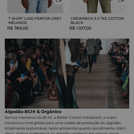
T-SHIRT LUXE PERFOR GREY
CREWNECK S S TEE COTTON
MELANGE
BLACK
R$
769
,
00
R$
1
.
107
,
00
Algodão BCI® & Orgânico
Somos membros da BCI®, a Better Cotton Initiative®, a maior
iniciativa a nível global para uma cadeia de produção do algodão
totalmente sustentável, tanto ambiental quanto socialmente. Além
disso, damos preferência ao algodão orgânico em nossas peças