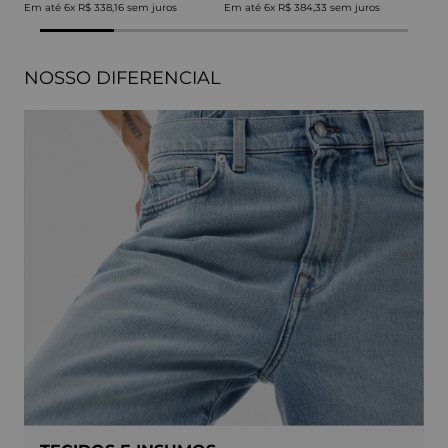
Em até
6
x
R$ 338,16
sem juros
Em até
6
x
R$ 384,33
sem juros
NOSSO DIFERENCIAL