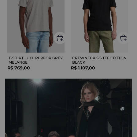
T-SHIRT LUXE PERFOR GREY
CREWNECK S S TEE COTTON
MELANGE
BLACK
R$
769
,
00
R$
1
.
107
,
00