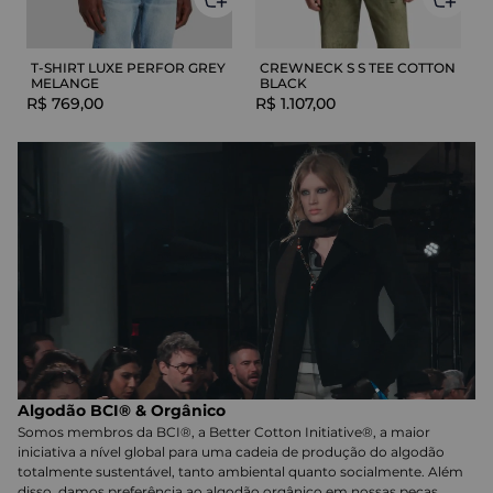
T-SHIRT LUXE PERFOR GREY
CREWNECK S S TEE COTTON
MELANGE
BLACK
R$
769
,
00
R$
1
.
107
,
00
Algodão BCI® & Orgânico
Somos membros da BCI®, a Better Cotton Initiative®, a maior
iniciativa a nível global para uma cadeia de produção do algodão
totalmente sustentável, tanto ambiental quanto socialmente. Além
disso, damos preferência ao algodão orgânico em nossas peças