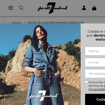
Homem
SLIMMY IN LUXE PERFORMANCE SATEEN CUB
1
|
6
Cadastre-
por
dentr
SLIMMY IN LUXE PERFORMANCE
exclu
SATEEN CUB
SLIMMY IN LUXE PERFORMANCE SATEEN CUB
Referência:
7TC40V60-3DZ
SLIMMY STRETCH SATEEN CUB
28
29
30
31
32
33
34
36
38
Concordo 
termos da
Privacidad
40
Cada