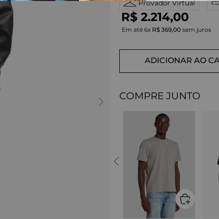
Provador Virtual
R$
2
.
214
,
00
Em até
6
x
R$
369
,
00
sem juros
ADICIONAR AO C
COMPRE JUNTO