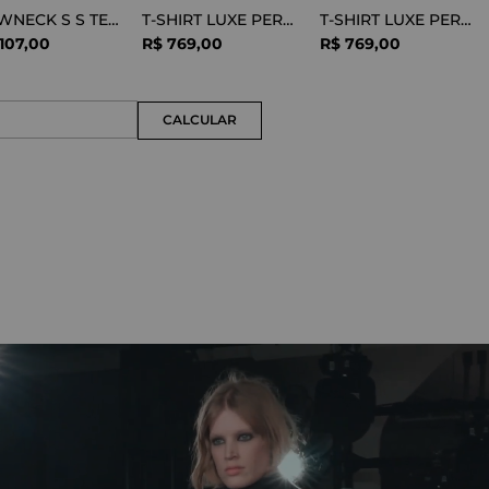
CREWNECK S S TEE COTTON BLACK
T-SHIRT LUXE PERFORMANCE WHITE
T-SHIRT LUXE PERFORMANCE BLACK
107
,
00
R$
769
,
00
R$
769
,
00