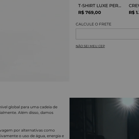
T-SHIRT LUXE PERFOR GREY MELANGE
R$
769
,
00
R$
1
.
NÃO SEI MEU CEP
nível global para uma cadeia de
ialmente. Além disso, damos
lavagem por alternativas como
cativamente o uso de água, energia e