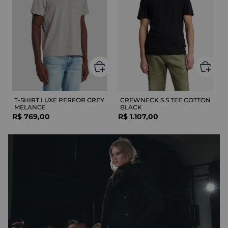
T-SHIRT LUXE PERFOR GREY
CREWNECK S S TEE COTTON
MELANGE
BLACK
R$
769
,
00
R$
1
.
107
,
00