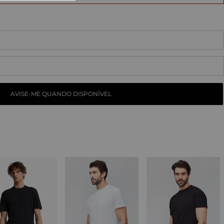
10
º
straight