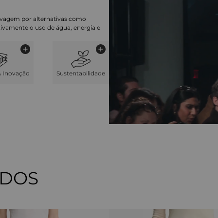
lavagem por alternativas como
cativamente o uso de água, energia e
& Inovação
Sustentabilidade
ADOS