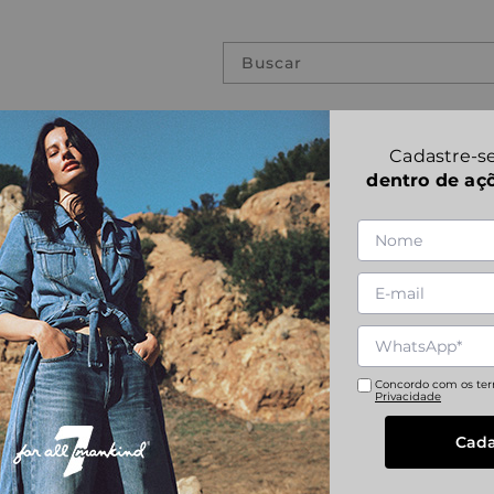
Buscar
PREVIOUS COLLECTIONS
NNAH
Cadastre-se
dentro de aç
SLIMMY LUXE 
1
|
6
SAVANNAH
Referência
:
JSMSV600SV
29
30
31
32
Concordo com os te
Privacidade
Cada