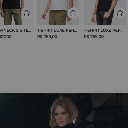
CREWNECK S S TEE COTTON BLACK
T-SHIRT LUXE PERFORMANCE WHITE
T-SHIRT LUXE PERFORMANCE BLACK
107
,
00
R$
769
,
00
R$
769
,
00