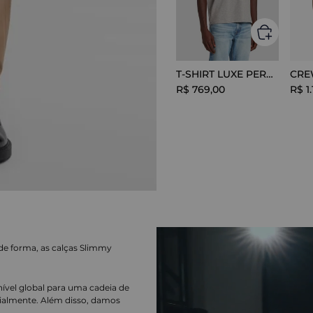
T-SHIRT LUXE PERFOR GREY MELANGE
R$
769
,
00
R$
1
.
de forma, as calças Slimmy
nível global para uma cadeia de
ialmente. Além disso, damos