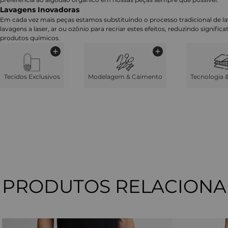
Lavagens Inovadoras
Em cada vez mais peças estamos substituindo o processo tradicional de 
lavagens a laser, ar ou ozônio para recriar estes efeitos, reduzindo signifi
produtos químicos.
Tecidos Exclusivos
Modelagem & Caimento
Tecnologia 
PRODUTOS RELACION