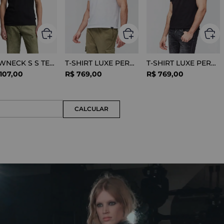
CREWNECK S S TEE COTTON BLACK
T-SHIRT LUXE PERFORMANCE WHITE
T-SHIRT LUXE PERFORMANCE BLACK
107
,
00
R$
769
,
00
R$
769
,
00