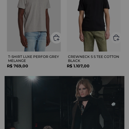
T-SHIRT LUXE PERFOR GREY
CREWNECK S S TEE COTTON
MELANGE
BLACK
R$
769
,
00
R$
1
.
107
,
00