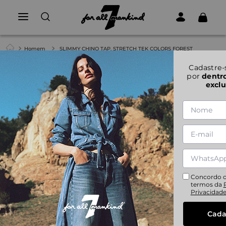
Homem
SLIMMY CHINO TAP. STRETCH TEK COLORS FOREST
1
|
5
Cadastre-
por
dentr
exclu
SLIMMY CHINO TAP. STRETCH TEK COLORS FOREST
28
29
30
31
33
34
36
38
40
Concordo 
termos da
Privacidad
Cada