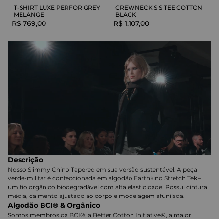
T-SHIRT LUXE PERFOR GREY
CREWNECK S S TEE COTTON
MELANGE
BLACK
R$
769
,
00
R$
1
.
107
,
00
Descrição
Nosso Slimmy Chino Tapered em sua versão sustentável. A peça
verde-militar é confeccionada em algodão Earthkind Stretch Tek –
um fio orgânico biodegradável com alta elasticidade. Possui cintura
média, caimento ajustado ao corpo e modelagem afunilada.
Algodão BCI® & Orgânico
Somos membros da BCI®, a Better Cotton Initiative®, a maior