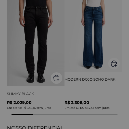
MODERN DOJO SOHO DARK
SLIMMY BLACK
R$ 2.029,00
R$ 2.306,00
Em até
6
x
R$ 338,16
sem juros
Em até
6
x
R$ 384,33
sem juros
NOSSO DIFERENCIAL