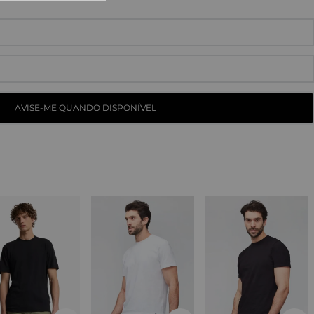
10
º
tess