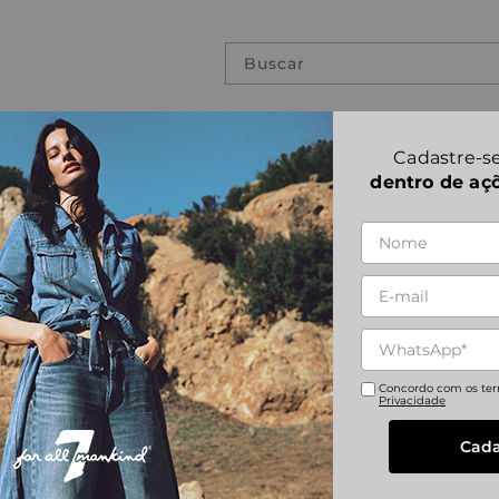
Buscar
PREVIOUS COLLECTIONS
Cadastre-se
dentro de aç
SLIMMY CHINO
1
|
1
Referência
:
JSU3C760CG
28
29
30
31
Concordo com os te
Privacidade
Cada