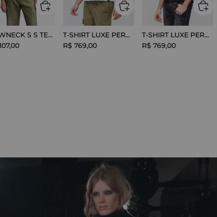
CREWNECK S S TEE COTTON BLACK
T-SHIRT LUXE PERFORMANCE WHITE
T-SHIRT LUXE PERFORMANCE BLACK
107
,
00
R$
769
,
00
R$
769
,
00