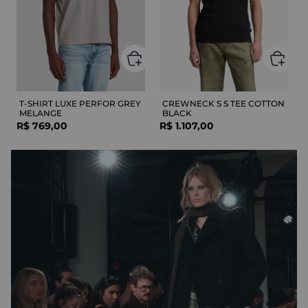
T-SHIRT LUXE PERFOR GREY
CREWNECK S S TEE COTTON
MELANGE
BLACK
R$
769
,
00
R$
1
.
107
,
00