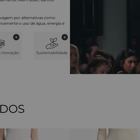
lavagem por alternativas como
cativamente o uso de água, energia e
& Inovação
Sustentabilidade
ADOS