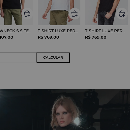
CREWNECK S S TEE COTTON BLACK
T-SHIRT LUXE PERFORMANCE WHITE
T-SHIRT LUXE PERFORMANCE BLACK
107
,
00
R$
769
,
00
R$
769
,
00