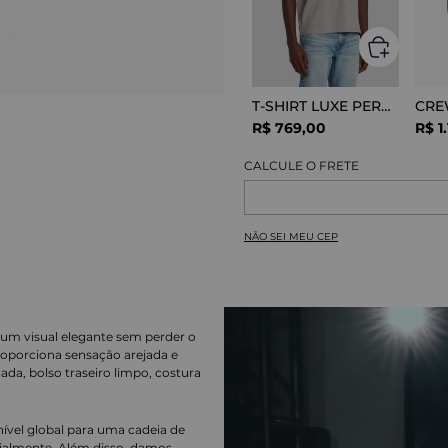
T-SHIRT LUXE PERFOR GREY MELANGE
R$
769
,
00
R$
1
.
NÃO SEI MEU CEP
o um visual elegante sem perder o
roporciona sensação arejada e
da, bolso traseiro limpo, costura
nível global para uma cadeia de
ialmente. Além disso, damos