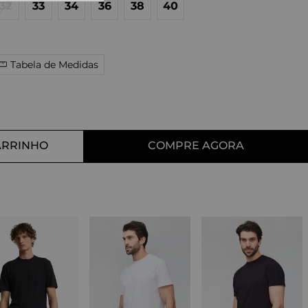
32
33
34
36
38
40
10
º
straight
Tabela de Medidas
ARRINHO
COMPRE AGORA