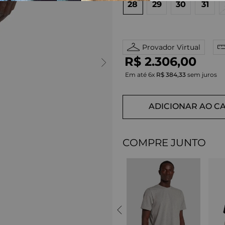
28
29
30
31
Provador Virtual
R$
2
.
306
,
00
Em até
6
x
R$
384
,
33
sem juros
ADICIONAR AO C
COMPRE JUNTO