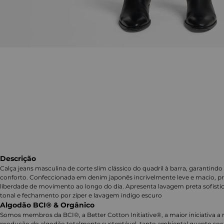
Descrição
Calça jeans masculina de corte slim clássico do quadril à barra, garantind
conforto. Confeccionada em denim japonês incrivelmente leve e macio, p
liberdade de movimento ao longo do dia. Apresenta lavagem preta sofistica
tonal e fechamento por zíper e lavagem indigo escuro
Algodão BCI® & Orgânico
Somos membros da BCI®, a Better Cotton Initiative®, a maior iniciativa a 
produção do algodão totalmente sustentável, tanto ambiental quanto soc