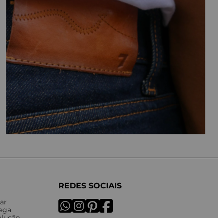
REDES SOCIAIS
ar
rega
olução