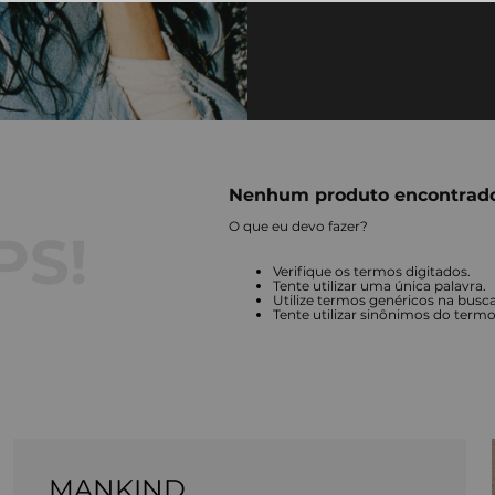
Nenhum produto encontrad
O que eu devo fazer?
Verifique os termos digitados.
Tente utilizar uma única palavra.
Utilize termos genéricos na busca
Tente utilizar sinônimos do term
MANKIND