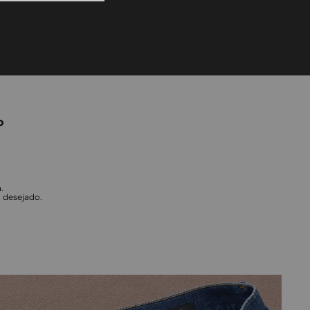
10
º
tess
o
.
o desejado.