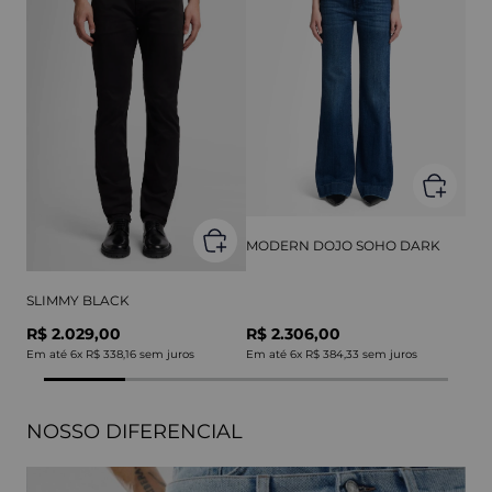
MODERN DOJO SOHO DARK
SLIMMY BLACK
R$ 2.029,00
R$ 2.306,00
Em até
6
x
R$ 338,16
sem juros
Em até
6
x
R$ 384,33
sem juros
NOSSO DIFERENCIAL