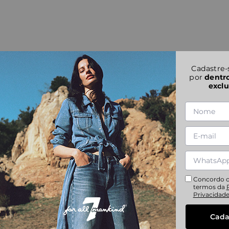
Cadastre-
por
dentr
exclu
Concordo 
termos da
Privacidad
Cada