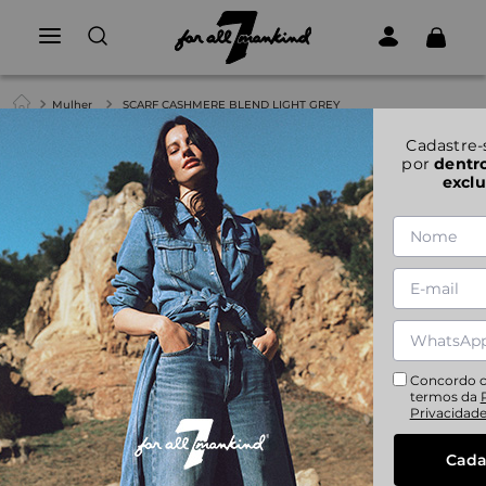
Mulher
SCARF CASHMERE BLEND LIGHT GREY
Cadastre-
por
dentr
exclu
Concordo 
termos da
Privacidad
Cada