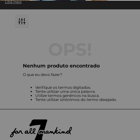
Leia mais
atemporal com inovação em cada detalhe.
Descubra jeans premium e roupas exclusivas, perfeitas para compor
looks modernos e versáteis.
Destaque-se com a qualidade impecável e o design icônico que só a
7 For All Mankind pode oferecer.
Nenhum produto encontrado
O que eu devo fazer?
Verifique os termos digitados.
Tente utilizar uma única palavra.
Utilize termos genéricos na busca.
Tente utilizar sinônimos do termo desejado.