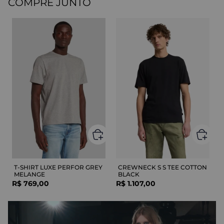
COMPRE JUNTO
T-SHIRT LUXE PERFOR GREY
CREWNECK S S TEE COTTON
MELANGE
BLACK
R$
769
,
00
R$
1
.
107
,
00