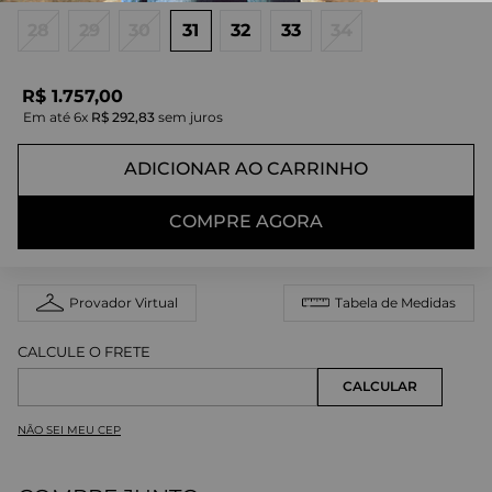
28
29
30
31
32
33
34
R$
1
.
757
,
00
Em até
6
x
R$
292
,
83
sem juros
ADICIONAR AO CARRINHO
COMPRE AGORA
Provador Virtual
Tabela de Medidas
NÃO SEI MEU CEP