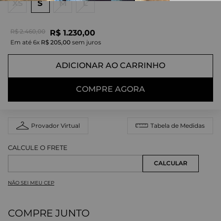
XS
S
M
L
R$
2
.
460
,
00
R$
1
.
230
,
00
Em até
6
x
R$
205
,
00
sem juros
ADICIONAR AO CARRINHO
COMPRE AGORA
Provador Virtual
Tabela de Medidas
NÃO SEI MEU CEP
COMPRE JUNTO