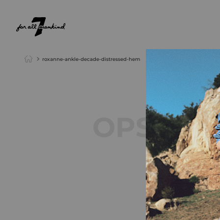
NEW ARRIVALS
PARA ELA
PARA ELE
roxanne-ankle-decade-distressed-hem