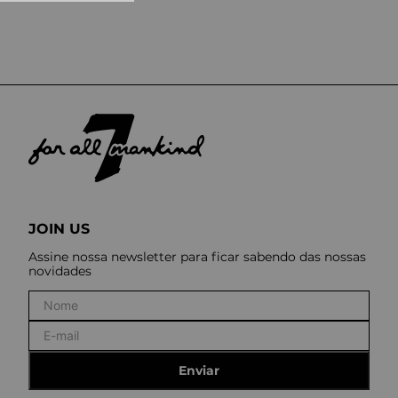
10
º
tess
JOIN US
Assine nossa newsletter para ficar sabendo das nossas
novidades
Enviar