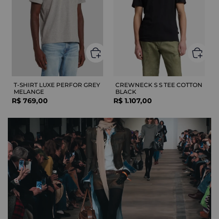
T-SHIRT LUXE PERFOR GREY
CREWNECK S S TEE COTTON
MELANGE
BLACK
R$
769
,
00
R$
1
.
107
,
00