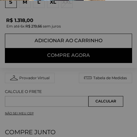
S
M
L
XL
XXL
R$
1
.
318
,
00
Em até
6
x
R$
219
,
66
sem juros
ADICIONAR AO CARRINHO
COMPRE AGORA
Provador Virtual
Tabela de Medidas
NÃO SEI MEU CEP
COMPRE JUNTO