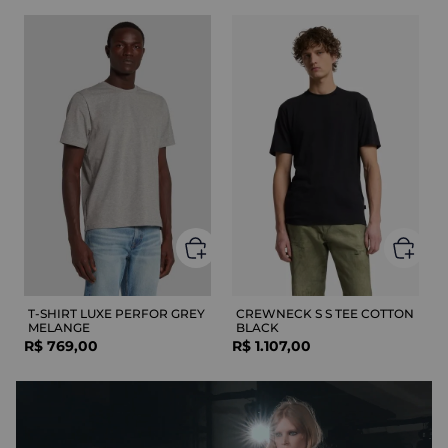
T-SHIRT LUXE PERFOR GREY
CREWNECK S S TEE COTTON
MELANGE
BLACK
R$
769
,
00
R$
1
.
107
,
00