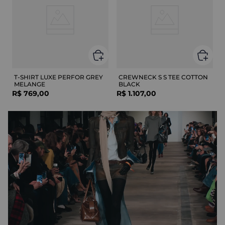
T-SHIRT LUXE PERFOR GREY
CREWNECK S S TEE COTTON
MELANGE
BLACK
R$
769
,
00
R$
1
.
107
,
00