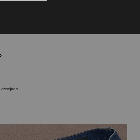
10
º
straight
o
.
o desejado.