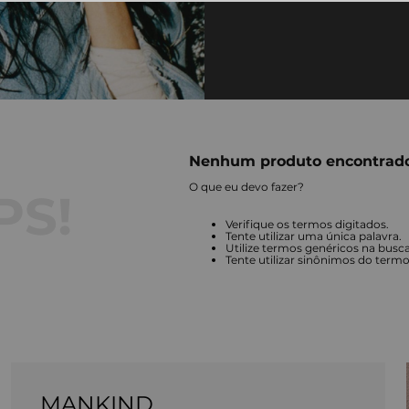
Nenhum produto encontrad
O que eu devo fazer?
Verifique os termos digitados.
Tente utilizar uma única palavra.
Utilize termos genéricos na busca
Tente utilizar sinônimos do term
MANKIND