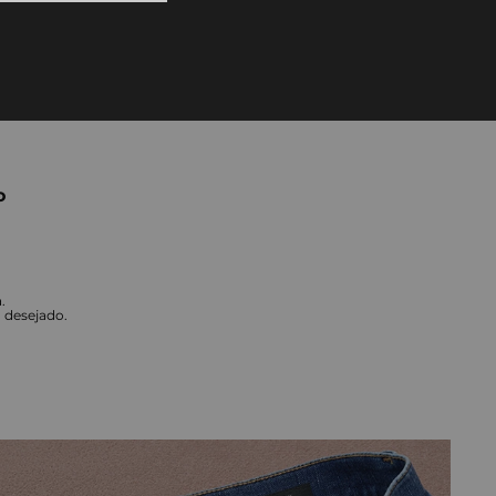
10
º
tess
o
.
o desejado.