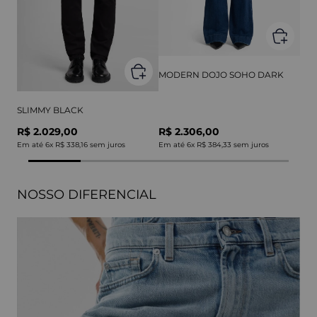
MODERN DOJO SOHO DARK
SLIMMY BLACK
R$ 2.029,00
R$ 2.306,00
Em até
6
x
R$ 338,16
sem juros
Em até
6
x
R$ 384,33
sem juros
NOSSO DIFERENCIAL