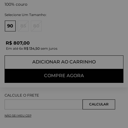
100% couro
90
85
80
R$
807
,
00
Em até
6
x
R$
134
,
50
sem juros
ADICIONAR AO CARRINHO
COMPRE AGORA
NÃO SEI MEU CEP