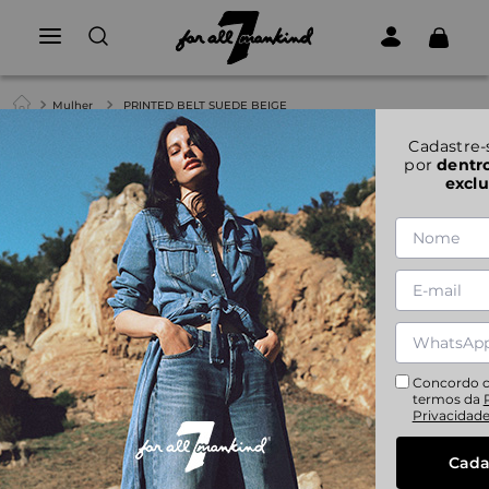
Mulher
PRINTED BELT SUEDE BEIGE
Cadastre-
por
dentr
exclu
Concordo 
termos da
Privacidad
Cada