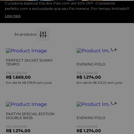
Curadoria especial Dia dos Pais com até 50% OFF. O presente
perfeito com a exclusidade que seu Pai merece. Por tempo limitado!!!
Leia mais
34
produtos
PERFECT JACKET SUNNY
TEMPO
EVENING POLO
R$ 3.338,00
R$ 2.548,00
R$ 1.669,00
R$ 1.274,00
Em até
6
x
R$ 278,16
sem juros
Em até
6
x
R$ 212,33
sem juros
PAXTYN SPECIAL EDITION
DOUBLE BASS
EVENING POLO
R$ 2.548,00
R$ 2.548,00
R$ 1.274,00
R$ 1.274,00