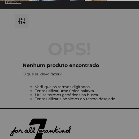
Leia mais
atemporal com inovação em cada detalhe.
Descubra jeans premium e roupas exclusivas, perfeitas para compor
looks modernos e versáteis.
Destaque-se com a qualidade impecável e o design icônico que só a
7 For All Mankind pode oferecer.
Nenhum produto encontrado
O que eu devo fazer?
Verifique os termos digitados.
Tente utilizar uma única palavra.
Utilize termos genéricos na busca.
Tente utilizar sinônimos do termo desejado.